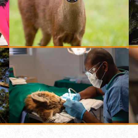
ão
programa de reprodução
al
de espécies ameaçadas
as
procedimentos
is
clínicos veterinários