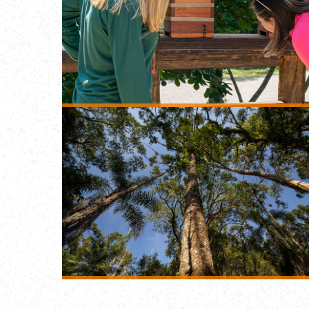
educaç
ambient
pesquisas científic
com a fauna e a flora loca