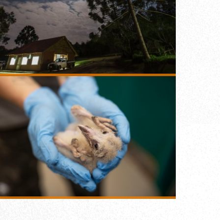
Parque Ecológico
Klabin
resgate e reabilitação
de animais silvestres