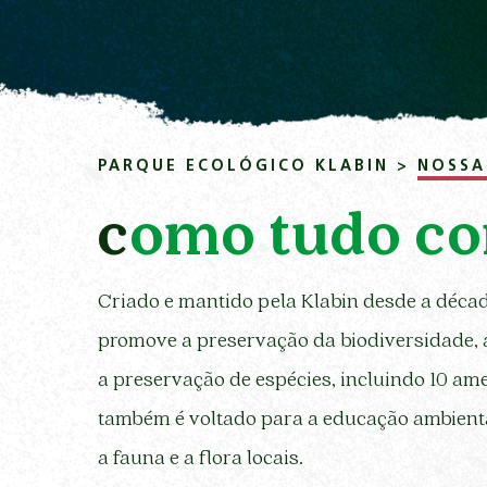
Pular para o Conteúdo principal
PARQUE ECOLÓGICO KLABIN
>
NOSSA
como tudo c
Criado e mantido pela Klabin desde a décad
promove a preservação da biodiversidade, a
a preservação de espécies, incluindo 10 am
também é voltado para a educação ambienta
a fauna e a flora locais.