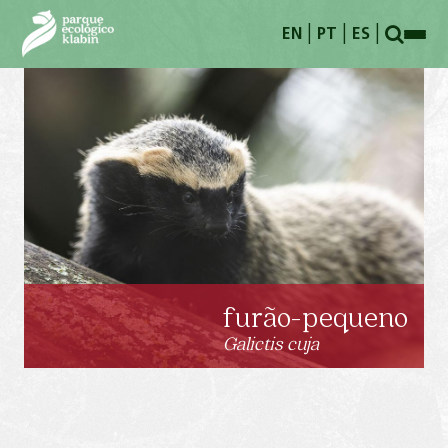
Pular para o Conteúdo principal
EN
PT
ES
furão-pequeno
Galictis cuja