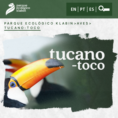
Pular para o Conteúdo principal
EN
PT
ES
PARQUE ECOLÓGICO KLABIN
>
AVES
>
TUCANO-TOCO