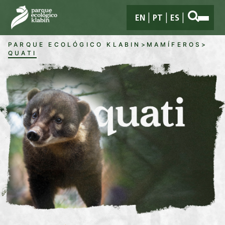
Pular para o Conteúdo principal
EN
PT
ES
PARQUE ECOLÓGICO KLABIN
>
MAMÍFEROS
>
QUATI